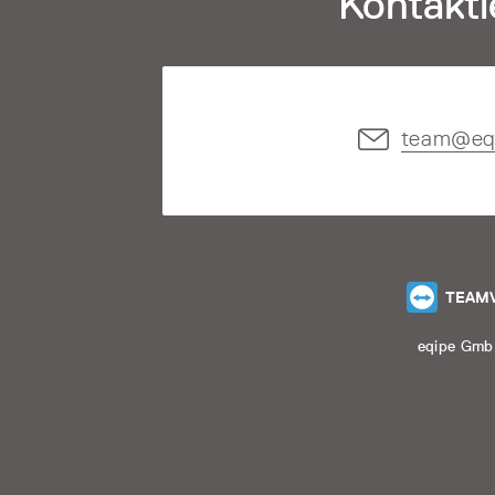
Kontakti
team@eq
TEAM
eqipe Gm