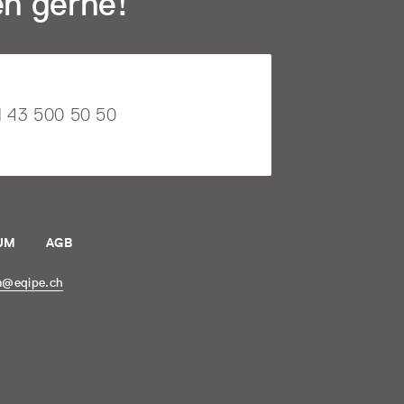
en gerne!
1 43 500 50 50
UM
AGB
m@eqipe.ch