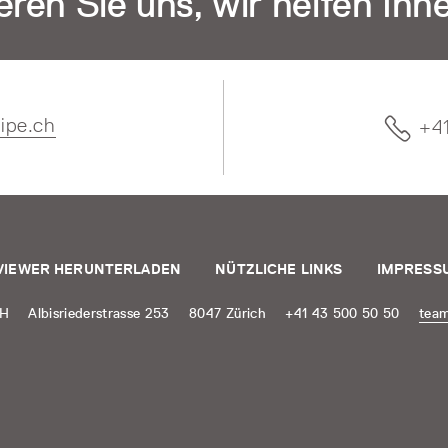
eren Sie uns, wir helfen Ihn
ipe.ch
+4
VIEWER HERUNTERLADEN
NÜTZLICHE LINKS
IMPRESS
bH
Albisriederstrasse 253
8047 Zürich
+41 43 500 50 50
tea